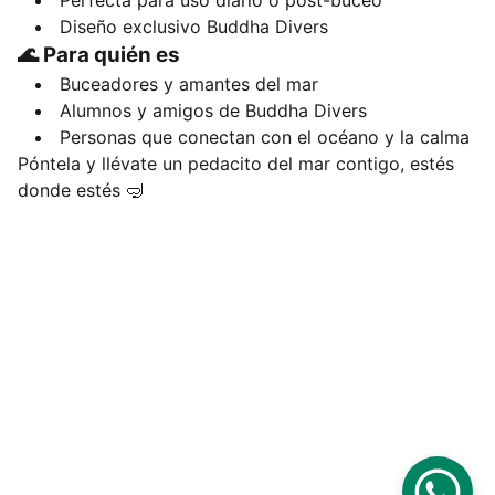
Perfecta para uso diario o post-buceo
Diseño exclusivo Buddha Divers
🌊 Para quién es
Buceadores y amantes del mar
Alumnos y amigos de Buddha Divers
Personas que conectan con el océano y la calma
Póntela y llévate un pedacito del mar contigo, estés
donde estés 🤿
EMAIL
info@buddhadivers.es
TELÉFONO
+34 611518929