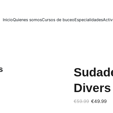
Inicio
Quienes somos
Cursos de buceo
Especialidades
Acti
Sudad
Divers
€59.99
€49.99