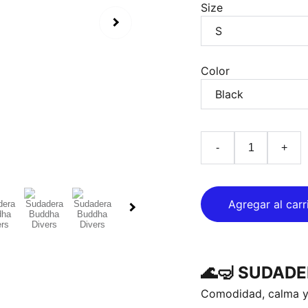
Size
Color
-
+
Agregar al carr
🌊🤿 SUDAD
Comodidad, calma y