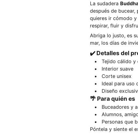
La sudadera
Buddha
después de bucear, p
quieres ir cómodo y c
respirar, fluir y disf
Abriga lo justo, es s
mar, los días de inv
✔️ Detalles del p
Tejido cálido y
Interior suave
Corte unisex
Ideal para uso d
Diseño exclusi
🌴 Para quién es
Buceadores y a
Alumnos, amigo
Personas que b
Póntela y siente el e